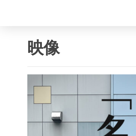
Skip
to
main
content
映像