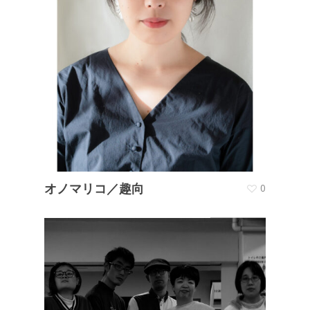
オノマリコ／趣向
0